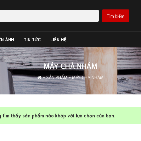
Tìm kiếm
ỆN ẢNH
TIN TỨC
LIÊN HỆ
MÁY CHÀ NHÁM
-
SẢN PHẨM
- MÁY CHÀ NHÁM
 tìm thấy sản phẩm nào khớp với lựa chọn của bạn.