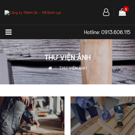
0
Hotline:
0913.606.115
THƯ VIỆN ẢNH
-
THƯ VIỆN ẢNH