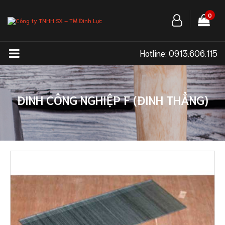
0
Hotline:
0913.606.115
ĐINH CÔNG NGHIỆP F (ĐINH THẲNG)