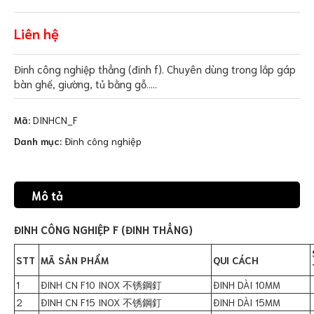
Liên hệ
Đinh công nghiệp thẳng (đinh f). Chuyên dùng trong lắp gáp
bàn ghế, giường, tủ bằng gỗ…..
Mã:
DINHCN_F
Danh mục:
Đinh công nghiệp
Mô tả
ĐINH CÔNG NGHIỆP F (ĐINH THẲNG)
STT
MÃ SẢN PHẨM
QUI CÁCH
1
ĐINH CN F10 INOX 不锈鋼釘
ĐINH DÀI 10MM
2
ĐINH CN F15 INOX 不锈鋼釘
ĐINH DÀI 15MM