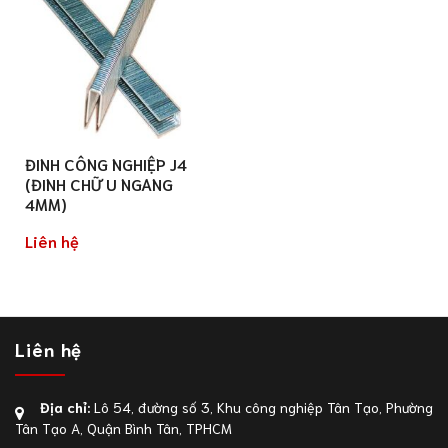
ĐINH CÔNG NGHIỆP J4
(ĐINH CHỮ U NGANG
4MM)
Liên hệ
Liên hệ
Địa chỉ:
Lô 54, đường số 3, Khu công nghiệp Tân Tạo, Phường
Tân Tạo A, Quận Bình Tân, TPHCM