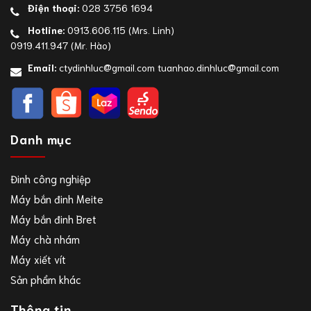
Điện thoại:
028 3756 1694
Hotline:
0913.606.115
(Mrs. Linh)
0919.411.947
(Mr. Hào)
Email:
ctydinhluc@gmail.com
tuanhao.dinhluc@gmail.com
Danh mục
Đinh công nghiệp
Máy bắn đinh Meite
Máy bắn đinh Bret
Máy chà nhám
Máy xiết vít
Sản phẩm khác
Thông tin